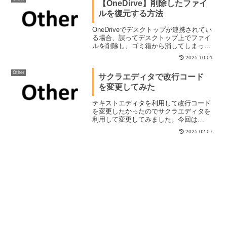
【OneDirve】削除したファイ
れています。...
ルを復元する方法
OneDriveでデスクトップが連携されてい
る場合、誤ってデスクトップ上でファイ
ルを削除し、ゴミ箱から消してしまって
も復旧できることがあります。OneDirve
2025.10.01
連携先のSharePointのゴミ箱に残ってい
る可能性があるからです。今回はその手
Other
サクラエディタで改行コード
順をまとめてみました。
を変更してみた
テキストエディタを利用して改行コード
を変更したかったのでサクラエディタを
利用して変更してみました。今回は
Widnowsでサクラエディタを起動し
2025.02.07
WindowsOSで利用されるCRLFを
LinuxOSで利用されるLFに変更してみま
した。