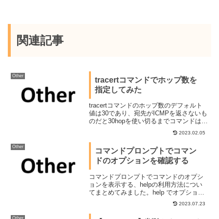
関連記事
Other
tracertコマンドでホップ数を
指定してみた
tracertコマンドのホップ数のデフォルト
値は30であり、宛先がICMPを返さないも
のだと30hopを使い切るまでコマンドは終
わらないので時間がかかります。「Ctrl」
2023.02.05
＋「C」で強制終了可能ですが、そもそも
ホップ数が指定できればいいのにな...
Other
コマンドプロンプトでコマン
ドのオプションを確認する
コマンドプロンプトでコマンドのオプシ
ョンを表示する、helpの利用方法につい
てまとめてみました。help でオプション
を表示可能ヘルプの表示には コマンドを
2023.07.23
利用します。コマンドプロンプトでは引
数としてではなくコマンドとして用意さ
Other