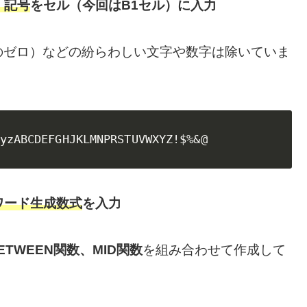
、記号
をセル（今回はB1セル）に入力
のゼロ）などの紛らわしい文字や数字は除いていま
yzABCDEFGHJKLMNPRSTUVWXYZ!$%&@
ワード生成数式
を入力
BETWEEN関数、MID関数
を組み合わせて作成して