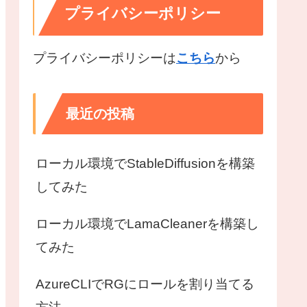
プライバシーポリシー
,LENB($B$1))),1),MID($B$1,(RANDBETWEEN(1,LEN
プライバシーポリシーは
こちら
から
最近の投稿
ローカル環境でStableDiffusionを構築
してみた
ローカル環境でLamaCleanerを構築し
てみた
AzureCLIでRGにロールを割り当てる