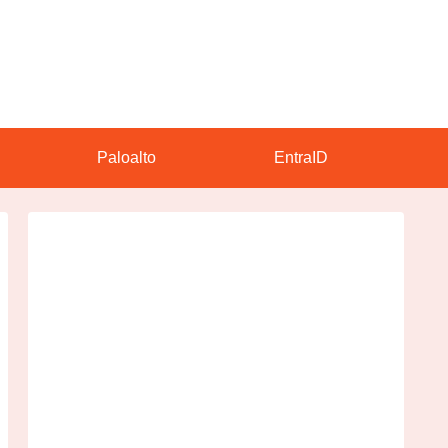
Paloalto
EntraID