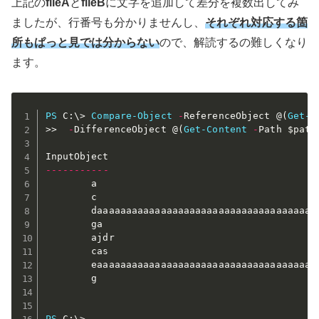
上記の
fileA
と
fileB
に文字を追加して差分を複数出してみ
ましたが、行番号も分かりませんし、
それぞれ対応する箇
所もぱっと見では分からない
ので、解読するの難しくなり
ます。
PS
 C:\> 
Compare-Object
-
ReferenceObject @
(
Get-C
>>  
-
DifferenceObject @
(
Get-Content
-
Path 
$path
--
--
--
--
--
-
        a                                      
        c                                      
        daaaaaaaaaaaaaaaaaaaaaaaaaaaaaaaaaaaaaa
        ga                                     
        ajdr                                   
        cas                                    
        eaaaaaaaaaaaaaaaaaaaaaaaaaaaaaaaaaaaaaa
        g                                      
PS
 C:\>