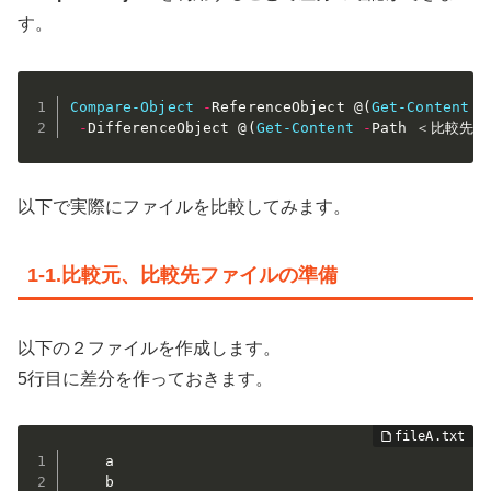
す。
Compare-Object
-
ReferenceObject @
(
Get-Content
-
-
DifferenceObject @
(
Get-Content
-
Path ＜比較先
以下で実際にファイルを比較してみます。
1-1.比較元、比較先ファイルの準備
以下の２ファイルを作成します。
5行目に差分を作っておきます。
	a

	b
