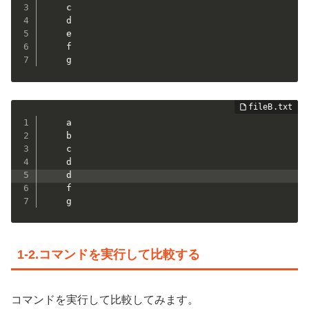
	c

	d

	e

	f

	g
	a

	b

	c

	d

	d

	f

	g
1-2.コマンドを実行して比較する
コマンドを実行して比較してみます。