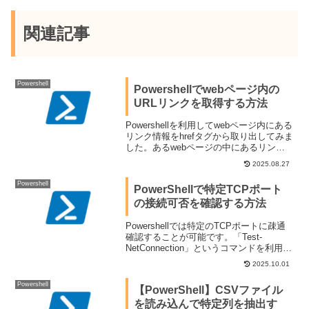
関連記事
Powershell
Powershellでwebページ内の
URLリンクを取得する方法
Powershellを利用してwebページ内にある
リンク情報をhrefタグから取り出してみま
した。あるwebページの中にあるリンク
をpowershellの変数として利用したいとい
2025.08.27
った場面があったので試してみました。
Powershell
PowerShellで特定TCPポート
の接続可否を確認する方法
Powershellでは特定のTCPポートに疎通
確認することが可能です。「Test-
NetConnection」というコマンドを利用し
ます。今回はそのコマンドを利用してイ
2025.10.01
ンターネット向けのポート接続確認を行
ってみました。また、接続ができないと
Powershell
【PowerShell】CSVファイル
きにはどのような表示がされるのかにつ
を読み込んで特定列を抽出す
いても調べてみました。