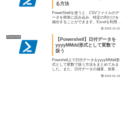
る方法
PowerShellを使うと、CSVファイルのデ
ータを簡単に読み込み、特定の列だけを
抽出することができます。Excelを利用し
なくてもコマンド1つでデータを扱えるた
2025.10.10
め、業務自動化やログ解析などに非常に
便利です。この記事では、Import-Csv コ
Powershell
【Powershell】日付データを
マンドレットを使って特定列を抽出する
yyyyMMdd形式として変数で
方法を紹介します。
扱う
Powrshell上で日付データをyyyyMMdd形
式として変数で扱う方法をまとめてみま
した。また、日付データの減算、加算方
法も試してみました。
2025.02.19