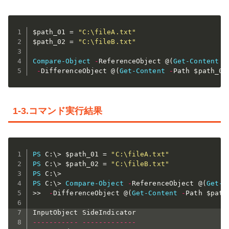
$path_01
 = 
"C:\fileA.txt"
$path_02
 = 
"C:\fileB.txt"
Compare-Object
-
ReferenceObject @
(
Get-Content
-
-
DifferenceObject @
(
Get-Content
-
Path 
$path_02
1-3.コマンド実行結果
PS
 C:\> 
$path_01
 = 
"C:\fileA.txt"
PS
 C:\> 
$path_02
 = 
"C:\fileB.txt"
PS
PS
 C:\> 
Compare-Object
-
ReferenceObject @
(
Get-C
>>  
-
DifferenceObject @
(
Get-Content
-
Path 
$path
--
--
--
--
--
-
--
--
--
--
--
--
-