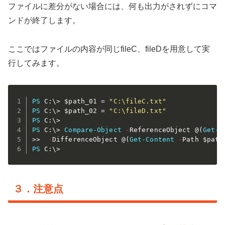
ファイルに差分がない場合には、何も出力がされずにコマ
ンドが終了します。
ここではファイルの内容が同じfileC、fileDを用意して実
行してみます。
PS
 C:\> 
$path_01
 = 
"C:\fileC.txt"
PS
 C:\> 
$path_02
 = 
"C:\fileD.txt"
PS
PS
 C:\> 
Compare-Object
-
ReferenceObject @
(
Get-C
>>  
-
DifferenceObject @
(
Get-Content
-
Path 
$path
PS
 C:\>
３．注意点