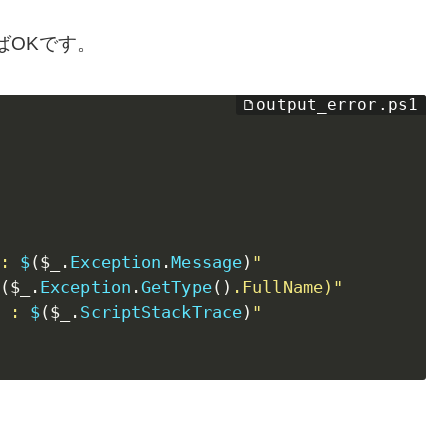
ばOKです。
: 
$
(
$_
.
Exception
.
Message
)
"
(
$_
.
Exception
.
GetType
(
)
.FullName)"
 : 
$
(
$_
.
ScriptStackTrace
)
"