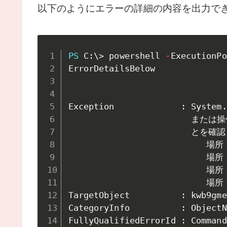
以下のようにエラーの詳細の内容を出力で
PS
 C:\> powershell 
-
ExecutionPo
ErrorDetailsBelow

Exception             : System
.
                    
                        
                           場所
                           場所
                           場所
                           場所
TargetObject          : kwb9gme
CategoryInfo          : ObjectN
FullyQualifiedErrorId : Command