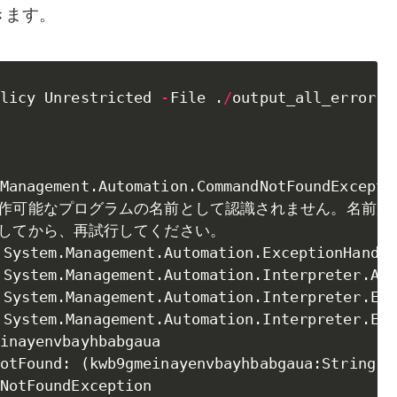
きます。
licy Unrestricted 
-
File 
.
/
output_all_error
.
p
Management
.
Automation
.
CommandNotFoundExcept
    または操作可能なプログラムの名前として認識されません
とを確認してから、再試行してください。

 System
.
Management
.
Automation
.
ExceptionHandli
 System
.
Management
.
Automation
.
Interpreter
.
Act
 System
.
Management
.
Automation
.
Interpreter
.
Ent
 System
.
Management
.
Automation
.
Interpreter
.
Ent
inayenvbayhbabgaua

otFound: 
(
kwb9gmeinayenvbayhbabgaua:String
)
NotFoundException
