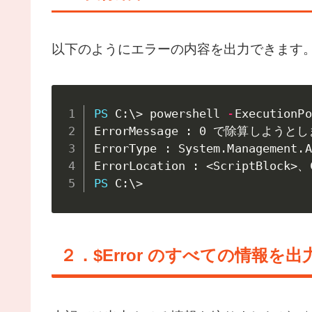
以下のようにエラーの内容を出力できます
PS
 C:\> powershell 
-
ExecutionPo
ErrorMessage : 0 で除算しようと
ErrorType : System
.
Management
.
A
ErrorLocation : <ScriptBlock>、
PS
 C:\>
２．$Error のすべての情報を