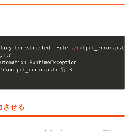
。
licy Unrestricted 
-
File 
.
/
output_error
.
ps1

しました。

utomation
.
RuntimeException

C:\output_error
.
出力させる