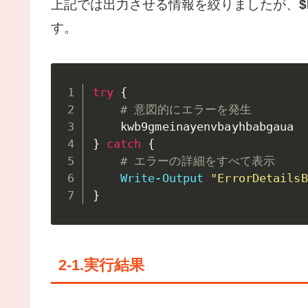
上記では出力させる情報を絞りましたが、
$
す。
try
{
# 意図的にエラーを発生
}
catch
{
# エラーの詳細をすべて表示
Write-Output
"ErrorDetailsB
}
2-1.実行結果