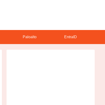
Paloalto
EntraID