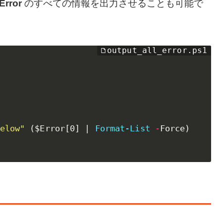
Error
のすべての情報を出力させることも可能で
elow"
(
$Error
[
0
]
|
Format-List
-
Force
)