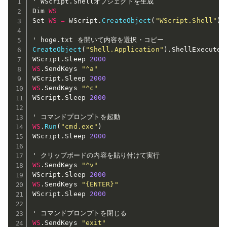
' WScript
.
Shellオブジェクトを生成

Dim 
WS
Set 
WS
=
 WScript
.
CreateObject
(
"WScript.Shell"
)
' hoge
.
CreateObject
(
"Shell.Application"
)
.
ShellExecute 
WScript
.
Sleep 
2000
WS
.
SendKeys 
"^a"
WScript
.
Sleep 
2000
WS
.
SendKeys 
"^c"
WScript
.
Sleep 
2000
WS
.
Run
(
"cmd.exe"
)
WScript
.
Sleep 
2000
WS
.
SendKeys 
"^v"
WScript
.
Sleep 
2000
WS
.
SendKeys 
"{ENTER}"
WScript
.
Sleep 
2000
WS
.
SendKeys 
"exit"