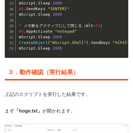
WScript
.
Sleep 
2000
WS
.
SendKeys 
"{ENTER}"
WScript
.
Sleep 
2000
' メモ帳をアクティブにして閉じる（Alt
+
F4
WS
.
AppActivate 
"notepad"
WScript
.
Sleep 
2000
CreateObject
(
"WScript.Shell"
)
.
SendKeys 
"%{F4}"
WScript
.
Sleep 
2000
３．動作確認（実行結果）
上記のスクリプトを実行した結果です。
まず
「hoge.txt」
が開かれます。