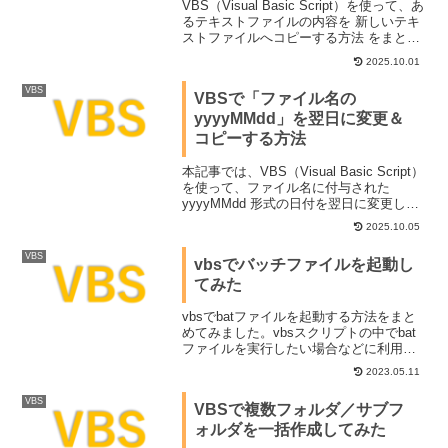
VBS（Visual Basic Script）を使って、あ
るテキストファイルの内容を 新しいテキ
ストファイルへコピーする方法 をまとめ
てみました。既存ファイルの内容を別フ
2025.10.01
ァイルに複製したい場合や、バックアッ
プ用のテキストファイルを自動生成した
VBS
VBSで「ファイル名の
い場面で利用できるかと思います。
yyyyMMdd」を翌日に変更＆
コピーする方法
本記事では、VBS（Visual Basic Script）
を使って、ファイル名に付与された
yyyyMMdd 形式の日付を翌日に変更しつ
つ、元ファイルを別フォルダにコピーす
2025.10.05
る方法を解説します。たとえば
「hogehoge_20250907.txt」をコピーして
VBS
vbsでバッチファイルを起動し
バックアップを取り、さらに
てみた
「hogehoge_20250908.txt」にリネームし
たいときなどに役立ちます。VBSでファ
イル名の日付を自動変更したい方、日次
vbsでbatファイルを起動する方法をまと
バッチ処理でファイルを管理したい方に
めてみました。vbsスクリプトの中でbat
おすすめです。
ファイルを実行したい場合などに利用で
きるかと思います。vbsでバッチファイル
2023.05.11
を起動する以下のvbsファイルを実行する
ことで、バッチファイルを実行可能で
VBS
VBSで複数フォルダ／サブフ
す。D...
ォルダを一括作成してみた